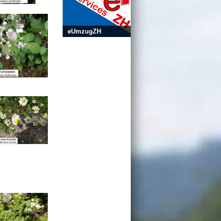
eUmzugZH