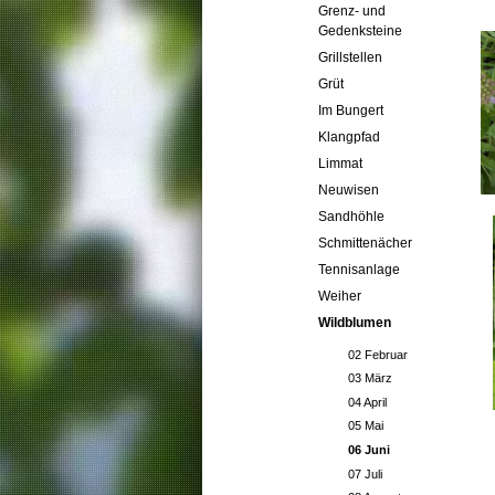
Grenz- und
Gedenksteine
Grillstellen
Grüt
Im Bungert
Klangpfad
Limmat
Neuwisen
Sandhöhle
Schmittenächer
Tennisanlage
Weiher
Wildblumen
02 Februar
03 März
04 April
05 Mai
06 Juni
07 Juli