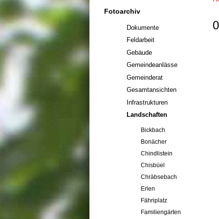
Fotoarchiv
0
Dokumente
Feldarbeit
Gebäude
Gemeindeanlässe
Gemeinderat
Gesamtansichten
Infrastrukturen
Landschaften
Bickbach
Bonächer
Chindlistein
Chisbüel
Chräbsebach
Erlen
Fähriplatz
Familiengärten