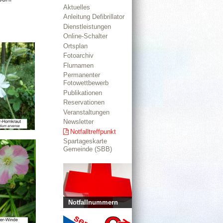
Aktuelles
Anleitung Defibrillator
Dienstleistungen
Online-Schalter
Ortsplan
Fotoarchiv
Flurnamen
Permanenter
Fotowettbewerb
Publikationen
Reservationen
Veranstaltungen
Newsletter
Notfalltreffpunkt
Spartageskarte
Gemeinde (SBB)
Notfallnummern