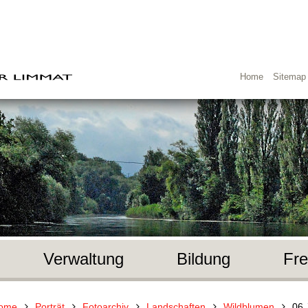
Home
Sitemap
Verwaltung
Bildung
Fre
ome
Porträt
Fotoarchiv
Landschaften
Wildblumen
06 