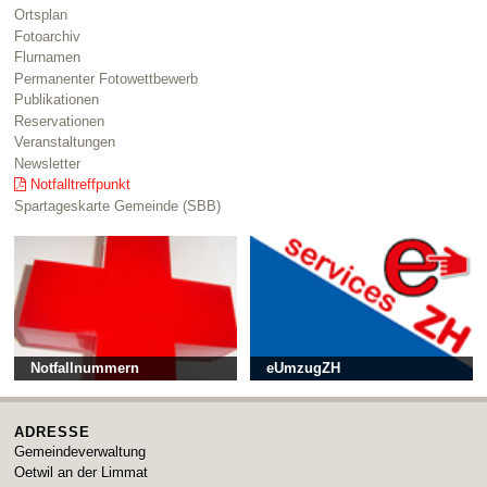
Ortsplan
Fotoarchiv
Flurnamen
Permanenter Fotowettbewerb
Publikationen
Reservationen
Veranstaltungen
Newsletter
Notfalltreffpunkt
Spartageskarte Gemeinde (SBB)
Notfallnummern
eUmzugZH
ADRESSE
Gemeindeverwaltung
Oetwil an der Limmat