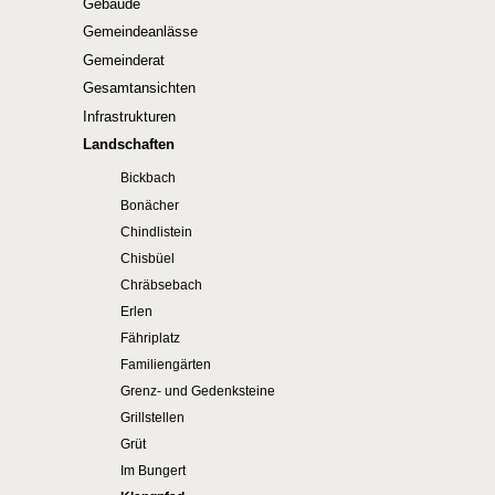
Gebäude
Gemeindeanlässe
Gemeinderat
Gesamtansichten
Infrastrukturen
Landschaften
Bickbach
Bonächer
Chindlistein
Chisbüel
Chräbsebach
Erlen
Fähriplatz
Familiengärten
Grenz- und Gedenksteine
Grillstellen
Grüt
Im Bungert