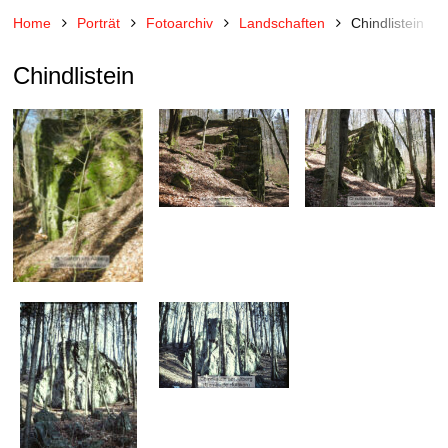
Home
Porträt
Fotoarchiv
Landschaften
Chindlistein
Chindlistein