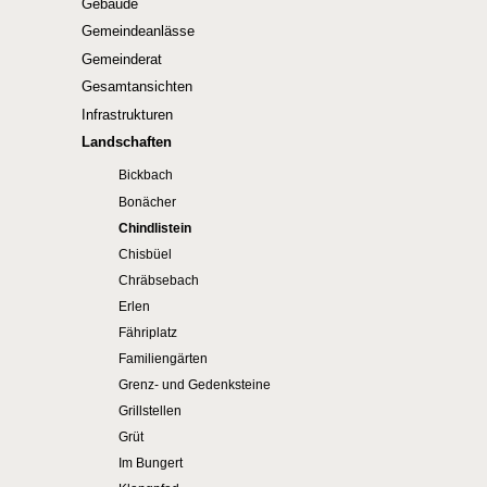
Gebäude
Gemeindeanlässe
Gemeinderat
Gesamtansichten
Infrastrukturen
Landschaften
Bickbach
Bonächer
Chindlistein
Chisbüel
Chräbsebach
Erlen
Fähriplatz
Familiengärten
Grenz- und Gedenksteine
Grillstellen
Grüt
Im Bungert