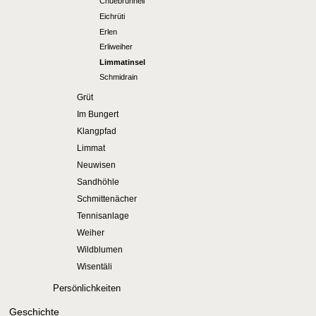
Chuebrünneli
Eichrüti
Erlen
Erliweiher
Limmatinsel
Schmidrain
Grüt
Im Bungert
Klangpfad
Limmat
Neuwisen
Sandhöhle
Schmittenächer
Tennisanlage
Weiher
Wildblumen
Wisentäli
Persönlichkeiten
Geschichte