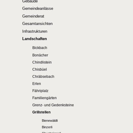
Gebäude
Gemeindeanlässe
Gemeinderat
Gesamtansichten
Infrastrukturen
Landschaften
Bickbach
Bonächer
Chindlistein
Chisbüel
Chräbsebach
Erlen
Fähriplatz
Familiengärten
Grenz- und Gedenksteine
Grillstellen
Bienewäldli
Binzerli