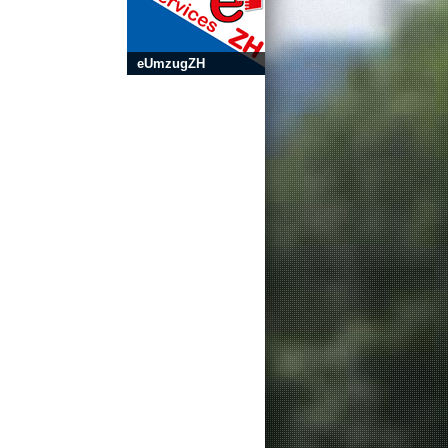
eUmzugZH