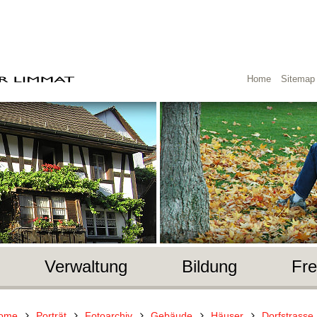
Home
Sitemap
Verwaltung
Bildung
Fre
ome
Porträt
Fotoarchiv
Gebäude
Häuser
Dorfstrasse