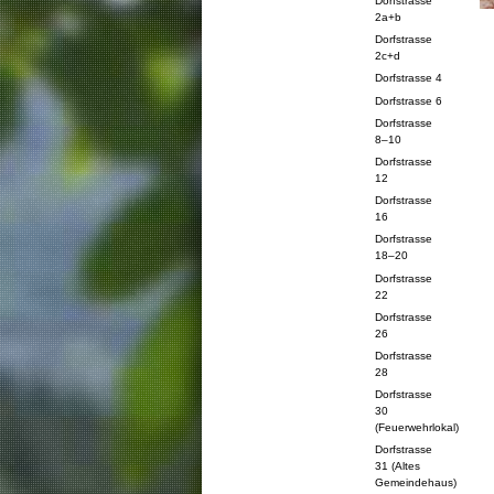
Dorfstrasse
2a+b
Dorfstrasse
2c+d
Dorfstrasse 4
Dorfstrasse 6
Dorfstrasse
8–10
Dorfstrasse
12
Dorfstrasse
16
Dorfstrasse
18–20
Dorfstrasse
22
Dorfstrasse
26
Dorfstrasse
28
Dorfstrasse
30
(Feuerwehrlokal)
Dorfstrasse
31 (Altes
Gemeindehaus)