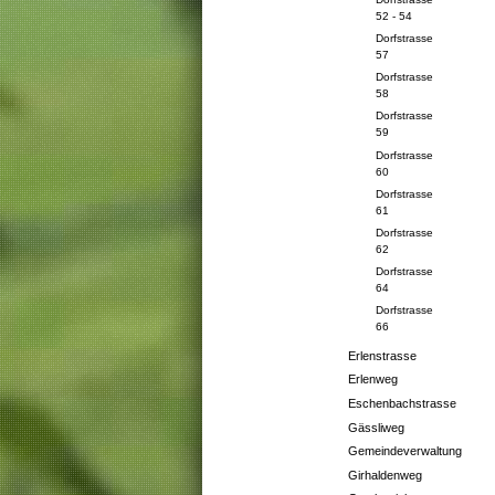
52 - 54
Dorfstrasse
57
Dorfstrasse
58
Dorfstrasse
59
Dorfstrasse
60
Dorfstrasse
61
Dorfstrasse
62
Dorfstrasse
64
Dorfstrasse
66
Erlenstrasse
Erlenweg
Eschenbachstrasse
Gässliweg
Gemeindeverwaltung
Girhaldenweg