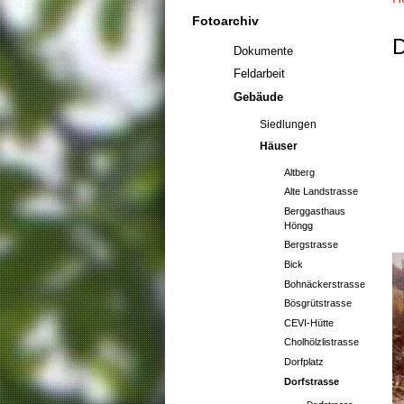
Fotoarchiv
D
Dokumente
Feldarbeit
Gebäude
Siedlungen
Häuser
Altberg
Alte Landstrasse
Berggasthaus
Höngg
Bergstrasse
Bick
Bohnäckerstrasse
Bösgrütstrasse
CEVI-Hütte
Cholhölzlistrasse
Dorfplatz
Dorfstrasse