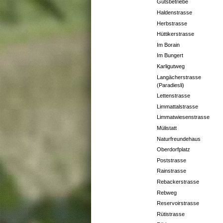
Gutsbetriebe
Haldenstrasse
Herbstrasse
Hüttikerstrasse
Im Borain
Im Bungert
Karligutweg
Langächerstrasse
(Paradiesli)
Lettenstrasse
Limmattalstrasse
Limmatwiesenstrasse
Mülistatt
Naturfreundehaus
Oberdorfplatz
Poststrasse
Rainstrasse
Rebackerstrasse
Rebweg
Reservoirstrasse
Rütistrasse