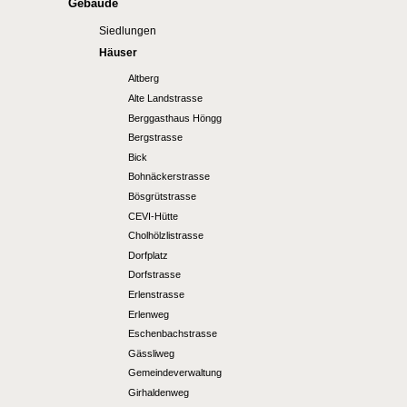
Gebäude
Siedlungen
Häuser
Altberg
Alte Landstrasse
Berggasthaus Höngg
Bergstrasse
Bick
Bohnäckerstrasse
Bösgrütstrasse
CEVI-Hütte
Cholhölzlistrasse
Dorfplatz
Dorfstrasse
Erlenstrasse
Erlenweg
Eschenbachstrasse
Gässliweg
Gemeindeverwaltung
Girhaldenweg