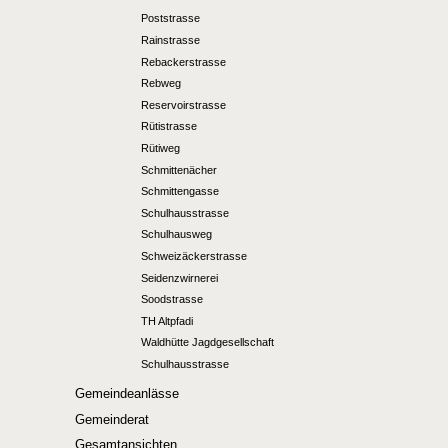
Poststrasse
Rainstrasse
Rebackerstrasse
Rebweg
Reservoirstrasse
Rütistrasse
Rütiweg
Schmittenächer
Schmittengasse
Schulhausstrasse
Schulhausweg
Schweizäckerstrasse
Seidenzwirnerei
Soodstrasse
TH Altpfadi
Waldhütte Jagdgesellschaft
Schulhausstrasse
Gemeindeanlässe
Gemeinderat
Gesamtansichten