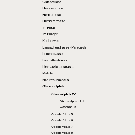
Gutsbetriebe
Haldenstrasse
Herbstrasse
Hüttikerstrasse
Im Borain
Im Bungert
Karligutweg
Langächerstrasse (Paradiesli)
Lettenstrasse
Limmattalstrasse
Limmatwiesenstrasse
Mülistatt
Naturfreundehaus
Oberdorfplatz
Oberdorfplatz 2-4
Oberdorfplatz 2-4
Waschhaus
Oberdorfplatz 5
Oberdorfplatz 6
Oberdorfplatz 7
Oberdorfplatz 8