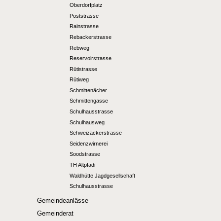
Oberdorfplatz
Poststrasse
Rainstrasse
Rebackerstrasse
Rebweg
Reservoirstrasse
Rütistrasse
Rütiweg
Schmittenächer
Schmittengasse
Schulhausstrasse
Schulhausweg
Schweizäckerstrasse
Seidenzwirnerei
Soodstrasse
TH Altpfadi
Waldhütte Jagdgesellschaft
Schulhausstrasse
Gemeindeanlässe
Gemeinderat