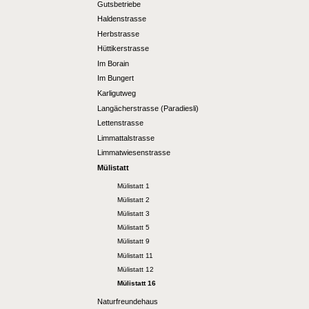
Gutsbetriebe
Haldenstrasse
Herbstrasse
Hüttikerstrasse
Im Borain
Im Bungert
Karligutweg
Langächerstrasse (Paradiesli)
Lettenstrasse
Limmattalstrasse
Limmatwiesenstrasse
Mülistatt
Mülistatt 1
Mülistatt 2
Mülistatt 3
Mülistatt 5
Mülistatt 9
Mülistatt 11
Mülistatt 12
Mülistatt 16
Naturfreundehaus