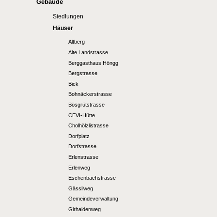
Gebäude
Siedlungen
Häuser
Altberg
Alte Landstrasse
Berggasthaus Höngg
Bergstrasse
Bick
Bohnäckerstrasse
Bösgrütstrasse
CEVI-Hütte
Cholhölzlistrasse
Dorfplatz
Dorfstrasse
Erlenstrasse
Erlenweg
Eschenbachstrasse
Gässliweg
Gemeindeverwaltung
Girhaldenweg