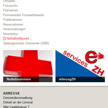
Ortsplan
Fotoarchiv
Flurnamen
Permanenter Fotowettbewerb
Publikationen
Reservationen
Veranstaltungen
Newsletter
Notfalltreffpunkt
Spartageskarte Gemeinde (SBB)
Notfallnummern
eUmzugZH
ADRESSE
Gemeindeverwaltung
Oetwil an der Limmat
Alte Landstrasse 7