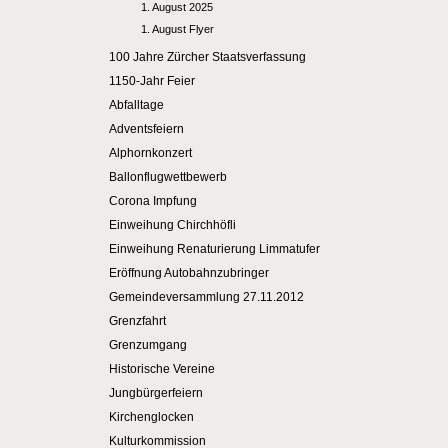
1. August 2025
1. August Flyer
100 Jahre Zürcher Staatsverfassung
1150-Jahr Feier
Abfalltage
Adventsfeiern
Alphornkonzert
Ballonflugwettbewerb
Corona Impfung
Einweihung Chirchhöfli
Einweihung Renaturierung Limmatufer
Eröffnung Autobahnzubringer
Gemeindeversammlung 27.11.2012
Grenzfahrt
Grenzumgang
Historische Vereine
Jungbürgerfeiern
Kirchenglocken
Kulturkommission