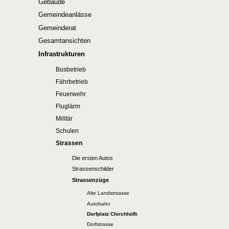
Gebäude
Gemeindeanlässe
Gemeinderat
Gesamtansichten
Infrastrukturen
Busbetrieb
Fährbetrieb
Feuerwehr
Fluglärm
Militär
Schulen
Strassen
Die ersten Autos
Strassenschilder
Strassenzüge
Alte Landstrsasse
Autobahn
Dorfplatz Chirchhöfli
Dorfstrasse