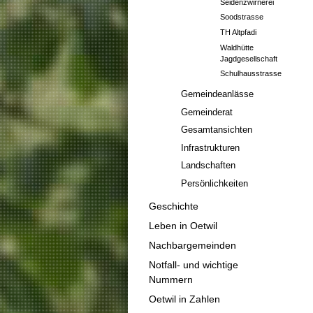
Seidenzwirnerei
Soodstrasse
TH Altpfadi
Waldhütte
Jagdgesellschaft
Schulhausstrasse
Gemeindeanlässe
Gemeinderat
Gesamtansichten
Infrastrukturen
Landschaften
Persönlichkeiten
Geschichte
Leben in Oetwil
Nachbargemeinden
Notfall- und wichtige
Nummern
Oetwil in Zahlen