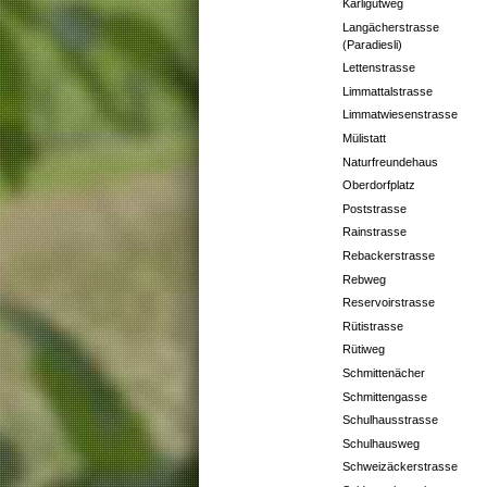
Karligutweg
Langächerstrasse
(Paradiesli)
Lettenstrasse
Limmattalstrasse
Limmatwiesenstrasse
Mülistatt
Naturfreundehaus
Oberdorfplatz
Poststrasse
Rainstrasse
Rebackerstrasse
Rebweg
Reservoirstrasse
Rütistrasse
Rütiweg
Schmittenächer
Schmittengasse
Schulhausstrasse
Schulhausweg
Schweizäckerstrasse