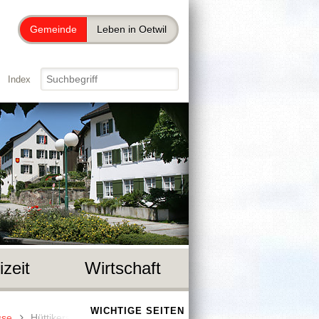
Gemeinde
Leben in Oetwil
Index
izeit
Wirtschaft
WICHTIGE SEITEN
sse
Hüttikerstrasse 53