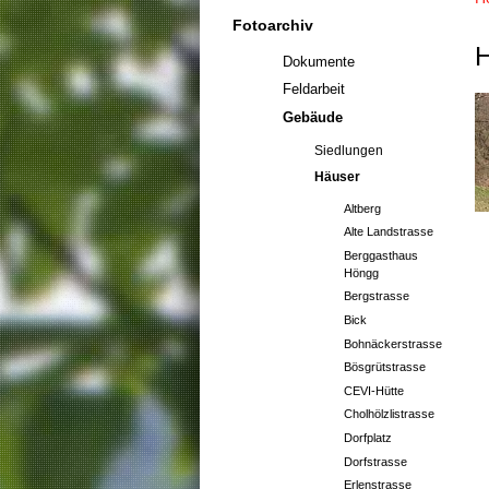
Fotoarchiv
H
Dokumente
Feldarbeit
Gebäude
Siedlungen
Häuser
Altberg
Alte Landstrasse
Berggasthaus
Höngg
Bergstrasse
Bick
Bohnäckerstrasse
Bösgrütstrasse
CEVI-Hütte
Cholhölzlistrasse
Dorfplatz
Dorfstrasse
Erlenstrasse