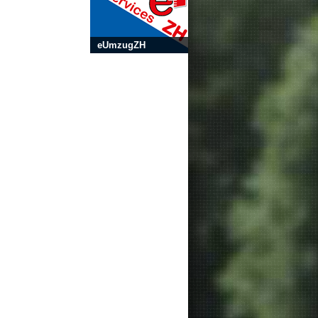
eUmzugZH