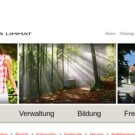
Home
Sitemap
Verwaltung
Bildung
Fre
ome
Porträt
Fotoarchiv
Gebäude
Häuser
Hüttikerstra