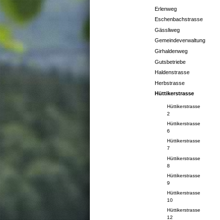
Erlenweg
Eschenbachstrasse
Gässliweg
Gemeindeverwaltung
Girhaldenweg
Gutsbetriebe
Haldenstrasse
Herbstrasse
Hüttikerstrasse
Hüttikerstrasse
2
Hüttikerstrasse
6
Hüttikerstrasse
7
Hüttikerstrasse
8
Hüttikerstrasse
9
Hüttikerstrasse
10
Hüttikerstrasse
12