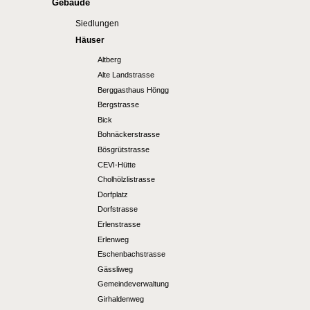
Gebäude
Siedlungen
Häuser
Altberg
Alte Landstrasse
Berggasthaus Höngg
Bergstrasse
Bick
Bohnäckerstrasse
Bösgrütstrasse
CEVI-Hütte
Cholhölzlistrasse
Dorfplatz
Dorfstrasse
Erlenstrasse
Erlenweg
Eschenbachstrasse
Gässliweg
Gemeindeverwaltung
Girhaldenweg