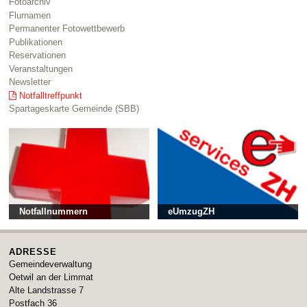
Fotoarchiv
Flurnamen
Permanenter Fotowettbewerb
Publikationen
Reservationen
Veranstaltungen
Newsletter
Notfalltreffpunkt
Spartageskarte Gemeinde (SBB)
Notfallnummern
eUmzugZH
ADRESSE
Gemeindeverwaltung
Oetwil an der Limmat
Alte Landstrasse 7
Postfach 36