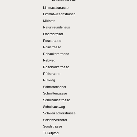
Limmattalstrasse
Limmatwiesenstrasse
Mülistatt
Naturfreundehaus
Oberdorfplatz
Poststrasse
Rainstrasse
Rebackerstrasse
Rebweg
Reservoirstrasse
Rütistrasse
Rütiweg
Schmittenächer
Schmittengasse
Schulhausstrasse
Schulhausweg
Schweizäckerstrasse
Seidenzwirnerei
Soodstrasse
TH Altpfadi