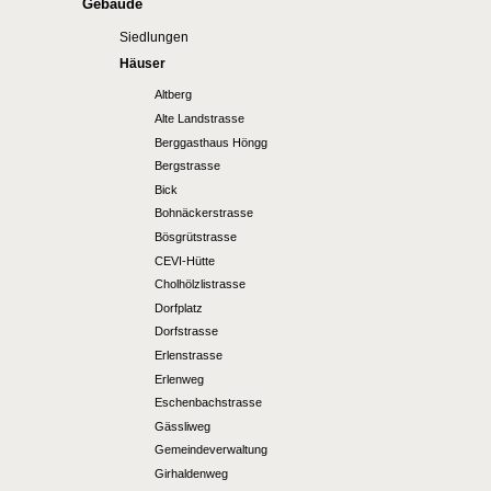
Gebäude
Siedlungen
Häuser
Altberg
Alte Landstrasse
Berggasthaus Höngg
Bergstrasse
Bick
Bohnäckerstrasse
Bösgrütstrasse
CEVI-Hütte
Cholhölzlistrasse
Dorfplatz
Dorfstrasse
Erlenstrasse
Erlenweg
Eschenbachstrasse
Gässliweg
Gemeindeverwaltung
Girhaldenweg