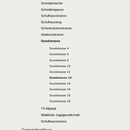
Schmittenächer
Schmittengasse
Schulhausstrasse
Schulhausweg
Schweizäckerstrasse
Seidenzwirnerei
Soodstrasse
Soodstrasse 4
Soodstrasse 6
Soodstrasse 8
Soodstrasse 10
Soodstrasse 12
Soodstrasse 13
Soodstrasse 14
Soodstrasse 16
Soodstrasse 18
Soodstrasse 20
TH Altpfadi
Waldhütte Jagdgesellschaft
Schulhausstrasse
Gemeindeanlässe