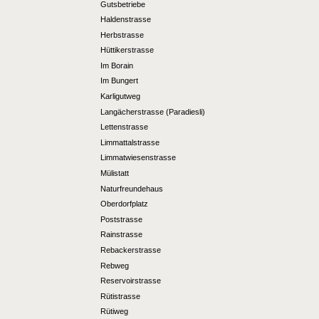
Gutsbetriebe
Haldenstrasse
Herbstrasse
Hüttikerstrasse
Im Borain
Im Bungert
Karligutweg
Langächerstrasse (Paradiesli)
Lettenstrasse
Limmattalstrasse
Limmatwiesenstrasse
Mülistatt
Naturfreundehaus
Oberdorfplatz
Poststrasse
Rainstrasse
Rebackerstrasse
Rebweg
Reservoirstrasse
Rütistrasse
Rütiweg