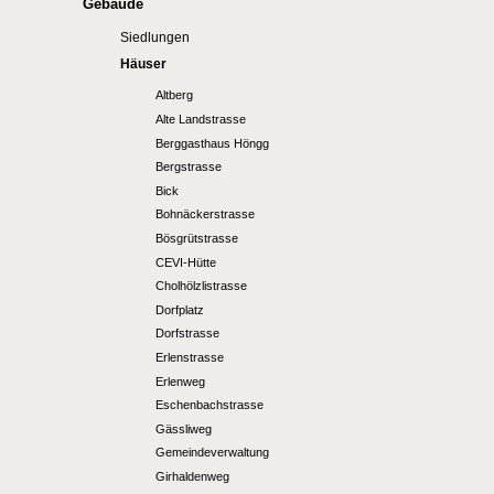
Gebäude
Siedlungen
Häuser
Altberg
Alte Landstrasse
Berggasthaus Höngg
Bergstrasse
Bick
Bohnäckerstrasse
Bösgrütstrasse
CEVI-Hütte
Cholhölzlistrasse
Dorfplatz
Dorfstrasse
Erlenstrasse
Erlenweg
Eschenbachstrasse
Gässliweg
Gemeindeverwaltung
Girhaldenweg