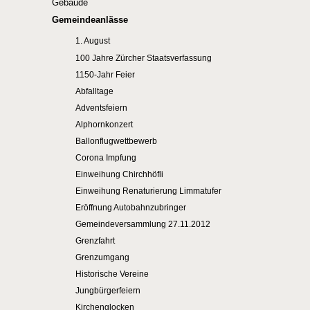
Gebäude
Gemeindeanlässe
1. August
100 Jahre Zürcher Staatsverfassung
1150-Jahr Feier
Abfalltage
Adventsfeiern
Alphornkonzert
Ballonflugwettbewerb
Corona Impfung
Einweihung Chirchhöfli
Einweihung Renaturierung Limmatufer
Eröffnung Autobahnzubringer
Gemeindeversammlung 27.11.2012
Grenzfahrt
Grenzumgang
Historische Vereine
Jungbürgerfeiern
Kirchenglocken