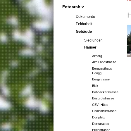
Fotoarchiv
H
Dokumente
Feldarbeit
Gebäude
Siedlungen
Häuser
Altberg
Alte Landstrasse
Berggasthaus
Höngg
Bergstrasse
Bick
Bohnäckerstrasse
Bösgrütstrasse
CEVI-Hütte
Cholhölzlistrasse
Dorfplatz
Dorfstrasse
Erlenstrasse