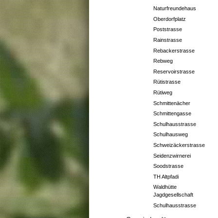
Naturfreundehaus
Oberdorfplatz
Poststrasse
Rainstrasse
Rebackerstrasse
Rebweg
Reservoirstrasse
Rütistrasse
Rütiweg
Schmittenächer
Schmittengasse
Schulhausstrasse
Schulhausweg
Schweizäckerstrasse
Seidenzwirnerei
Soodstrasse
TH Altpfadi
Waldhütte
Jagdgesellschaft
Schulhausstrasse