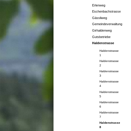
Erlenweg
Eschenbachstrasse
Gässliweg
Gemeindeverwaltung
Girhaldenweg
Gutsbetriebe
Haldenstrasse
Haldenstrasse
1
Haldenstrasse
2
Haldenstrasse
3
Haldenstrasse
4
Haldenstrasse
5
Haldenstrasse
6
Haldenstrasse
7
Haldenstrasse
8