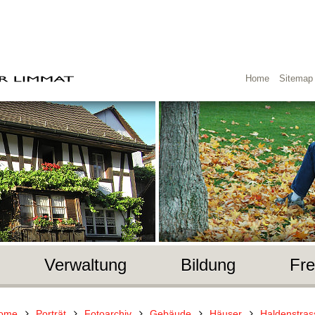
Home
Sitemap
Verwaltung
Bildung
Fre
ome
Porträt
Fotoarchiv
Gebäude
Häuser
Haldenstras