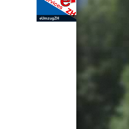
eUmzugZH