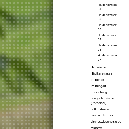
Haldenstrasse
31
Haldenstrasse
32
Haldenstrasse
33
Haldenstrasse
34
Haldenstrasse
35
Haldenstrasse
37
Herbstrasse
Hüttikerstrasse
Im Borain
Im Bungert
Karligutweg
Langächerstrasse
(Paradiesli)
Lettenstrasse
Limmattalstrasse
Limmatwiesenstrasse
Mülistatt