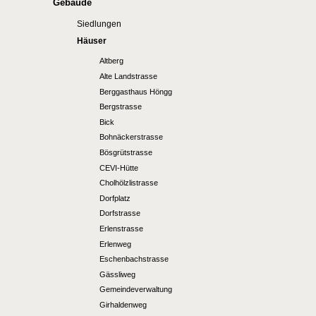
Gebäude
Siedlungen
Häuser
Altberg
Alte Landstrasse
Berggasthaus Höngg
Bergstrasse
Bick
Bohnäckerstrasse
Bösgrütstrasse
CEVI-Hütte
Cholhölzlistrasse
Dorfplatz
Dorfstrasse
Erlenstrasse
Erlenweg
Eschenbachstrasse
Gässliweg
Gemeindeverwaltung
Girhaldenweg