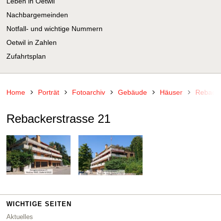
Leben in Oetwil
Nachbargemeinden
Notfall- und wichtige Nummern
Oetwil in Zahlen
Zufahrtsplan
Home
Porträt
Fotoarchiv
Gebäude
Häuser
Rebacke
Rebackerstrasse 21
WICHTIGE SEITEN
Aktuelles