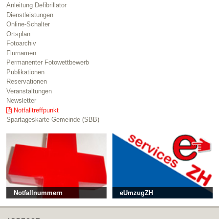
Anleitung Defibrillator
Dienstleistungen
Online-Schalter
Ortsplan
Fotoarchiv
Flurnamen
Permanenter Fotowettbewerb
Publikationen
Reservationen
Veranstaltungen
Newsletter
Notfalltreffpunkt
Spartageskarte Gemeinde (SBB)
Notfallnummern
eUmzugZH