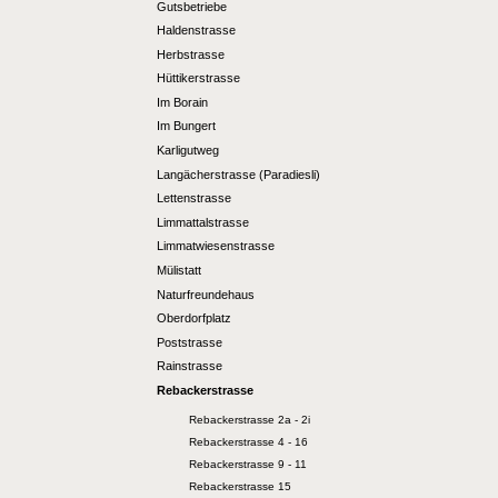
Gutsbetriebe
Haldenstrasse
Herbstrasse
Hüttikerstrasse
Im Borain
Im Bungert
Karligutweg
Langächerstrasse (Paradiesli)
Lettenstrasse
Limmattalstrasse
Limmatwiesenstrasse
Mülistatt
Naturfreundehaus
Oberdorfplatz
Poststrasse
Rainstrasse
Rebackerstrasse
Rebackerstrasse 2a - 2i
Rebackerstrasse 4 - 16
Rebackerstrasse 9 - 11
Rebackerstrasse 15