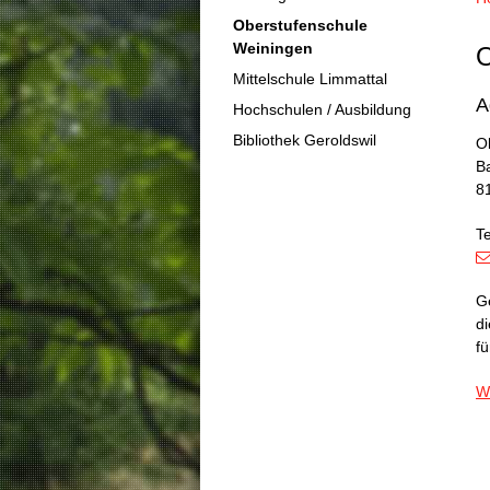
Oberstufenschule
Weiningen
O
Mittelschule Limmattal
A
Hochschulen / Ausbildung
Bibliothek Geroldswil
O
B
8
Te
G
di
fü
W