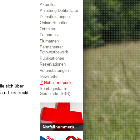
Aktuelles
Anleitung Defibrillator
Dienstleistungen
Online-Schalter
Ortsplan
Fotoarchiv
Flurnamen
Permanenter
Fotowettbewerb
Publikationen
Reservationen
Veranstaltungen
Newsletter
Notfalltreffpunkt
ie sich über
Spartageskarte
.d.L erstreckt,
Gemeinde (SBB)
Notfallnummern