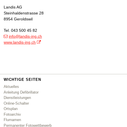
Landis AG
Steinhaldenstrasse 28
8954 Geroldswil
Tel. 043 500 45 82
info
@landis-ing.ch
www.landis-ing.ch
WICHTIGE SEITEN
Aktuelles
Anleitung Defibrillator
Dienstleistungen
Online-Schalter
Ortsplan
Fotoarchiv
Flurnamen
Permanenter Fotowettbewerb