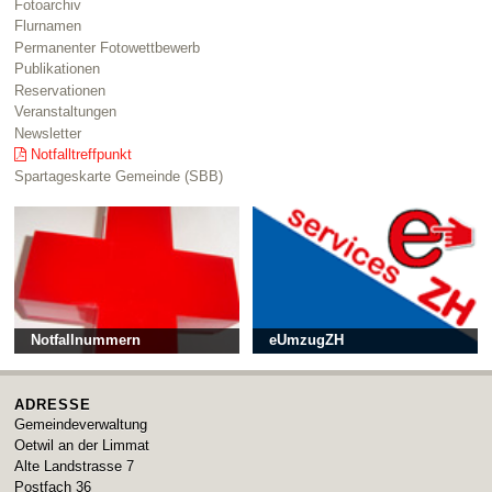
Fotoarchiv
Flurnamen
Permanenter Fotowettbewerb
Publikationen
Reservationen
Veranstaltungen
Newsletter
Notfalltreffpunkt
Spartageskarte Gemeinde (SBB)
Notfallnummern
eUmzugZH
ADRESSE
Gemeindeverwaltung
Oetwil an der Limmat
Alte Landstrasse 7
Postfach 36