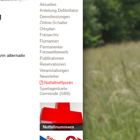
Aktuelles
Anleitung Defibrillator
g
Dienstleistungen
Online-Schalter
Ortsplan
Fotoarchiv
Flurnamen
Permanenter
Fotowettbewerb
n alternativ
Publikationen
Reservationen
Veranstaltungen
Newsletter
Notfalltreffpunkt
Spartageskarte
Gemeinde (SBB)
Notfallnummern