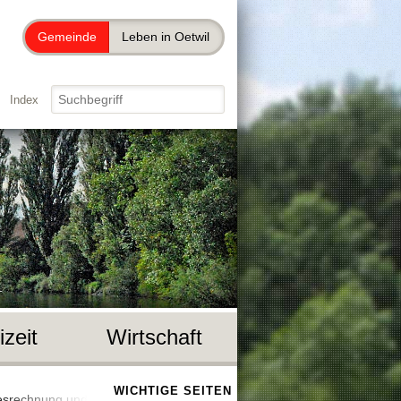
Gemeinde
Leben in Oetwil
Index
izeit
Wirtschaft
WICHTIGE SEITEN
esrechnung und Finanzplanung