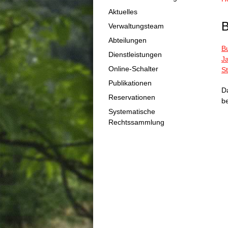
Aktuelles
B
Verwaltungsteam
Abteilungen
B
Dienstleistungen
J
Online-Schalter
S
Publikationen
D
Reservationen
b
Systematische
Rechtssammlung