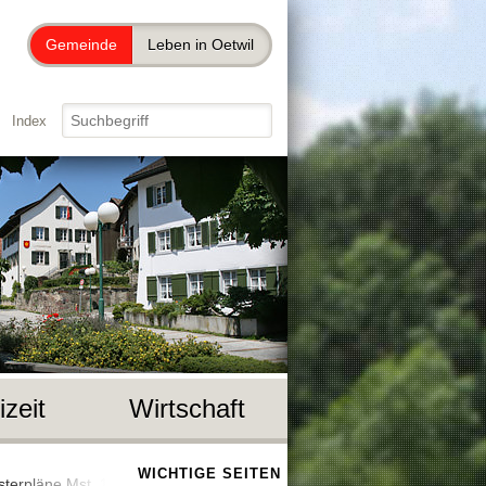
Gemeinde
Leben in Oetwil
Index
izeit
Wirtschaft
WICHTIGE SEITEN
sterpläne Mst. 1:500